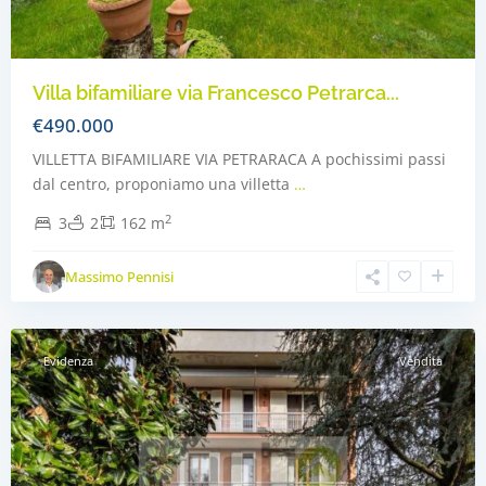
Villa bifamiliare via Francesco Petrarca...
€490.000
VILLETTA BIFAMILIARE VIA PETRARACA A pochissimi passi
dal centro, proponiamo una villetta
…
2
3
2
162 m
Massimo Pennisi
Concorezzo
,
Concorezzo
Evidenza
Vendita