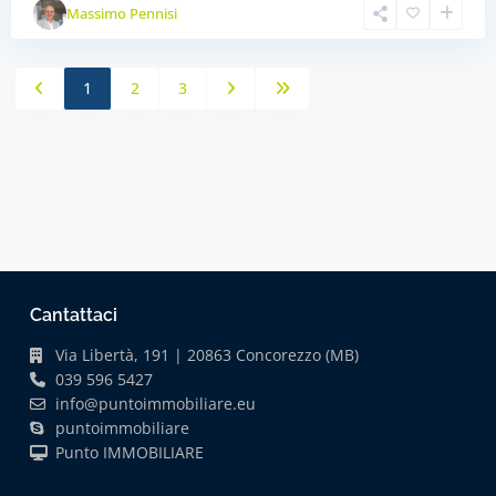
Massimo Pennisi
1
2
3
Cantattaci
Via Libertà, 191 | 20863 Concorezzo (MB)
039 596 5427
info@puntoimmobiliare.eu
puntoimmobiliare
Punto IMMOBILIARE