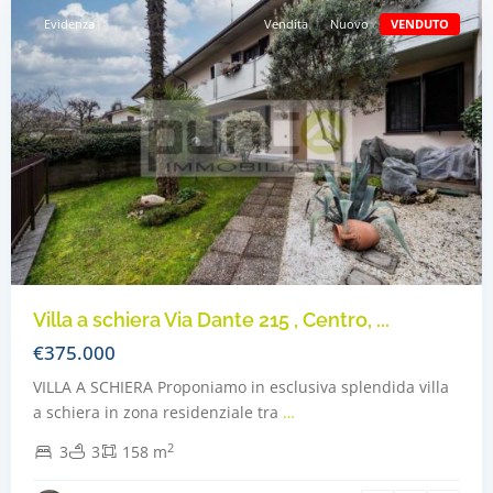
Evidenza
Vendita
Nuovo
VENDUTO
Villa a schiera Via Dante 215 , Centro, ...
€375.000
VILLA A SCHIERA Proponiamo in esclusiva splendida villa
a schiera in zona residenziale tra
…
2
3
3
158 m