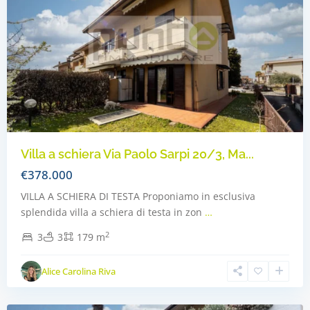
Villa a schiera Via Paolo Sarpi 20/3, Ma...
€378.000
VILLA A SCHIERA DI TESTA Proponiamo in esclusiva
splendida villa a schiera di testa in zon
…
2
3
3
179 m
Alice Carolina Riva
Concorezzo
,
Concorezzo