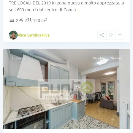
TRE LOCALI DEL 2019 In zona nuova e molto apprezzata, a
soli 600 metri dal centro di Conco
…
2
2
2
120 m
Alice Carolina Riva
Concorezzo
,
Concorezzo
Evidenza
Vendita
Nuovo