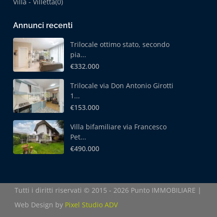
Villa - Villetta
(0)
Annunci recenti
Trilocale ottimo stato, secondo
pia...
€332.000
Trilocale via Don Antonio Girotti
1...
€153.000
Villa bifamiliare via Francesco
Pet...
€490.000
Tutti i diritti riservati © 2015 - 2026 Punto IMMOBILIARE |
Web Design by
Pixel Studio ADV