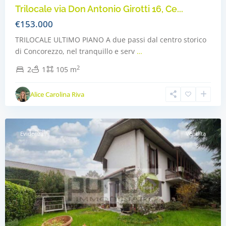
Trilocale via Don Antonio Girotti 16, Ce...
€153.000
TRILOCALE ULTIMO PIANO A due passi dal centro storico
di Concorezzo, nel tranquillo e serv
…
2
2
1
105 m
Alice Carolina Riva
Concorezzo
,
Concorezzo
Evidenza
Vendita