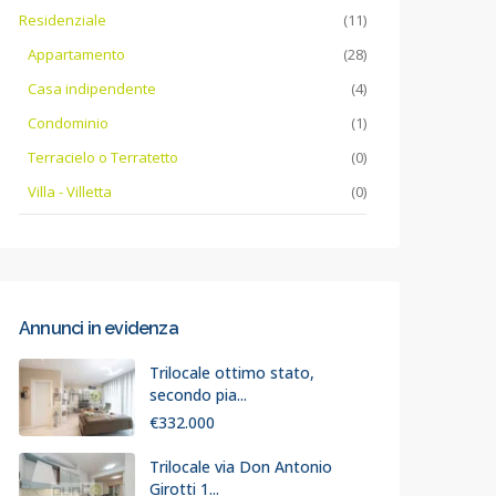
Residenziale
(11)
Appartamento
(28)
Casa indipendente
(4)
Condominio
(1)
Terracielo o Terratetto
(0)
Villa - Villetta
(0)
Annunci in evidenza
Trilocale ottimo stato,
secondo pia...
€332.000
Trilocale via Don Antonio
Girotti 1...