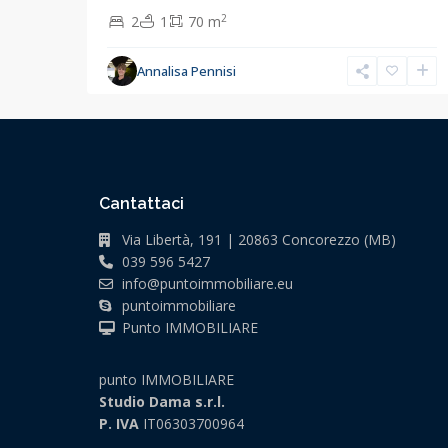
2
2
1
70 m
Annalisa Pennisi
Cantattaci
Via Libertà, 191 | 20863 Concorezzo (MB)
039 596 5427
info@puntoimmobiliare.eu
puntoimmobiliare
Punto IMMOBILIARE
punto IMMOBILIARE
Studio Dama s.r.l.
P. IVA
IT06303700964