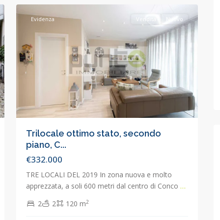
Evidenza
Vendita
Nuovo
Trilocale ottimo stato, secondo
piano, C...
€332.000
TRE LOCALI DEL 2019 In zona nuova e molto
apprezzata, a soli 600 metri dal centro di Conco
…
2
2
2
120 m