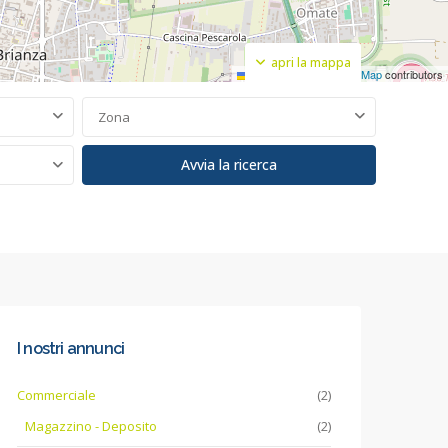
apri la mappa
Leaflet
|
©
OpenStreetMap
contributors
Zona
I nostri annunci
Commerciale
(2)
Magazzino - Deposito
(2)