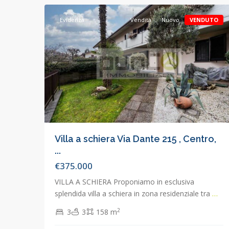
Evidenza
Vendita
Nuovo
VENDUTO
Villa a schiera Via Dante 215 , Centro,
...
€375.000
VILLA A SCHIERA Proponiamo in esclusiva
splendida villa a schiera in zona residenziale tra
…
2
3
3
158 m