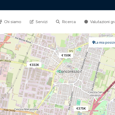
Chi siamo
Servizi
Ricerca
Valutazioni gr
La mia posiz
€150K
€332K
€375K