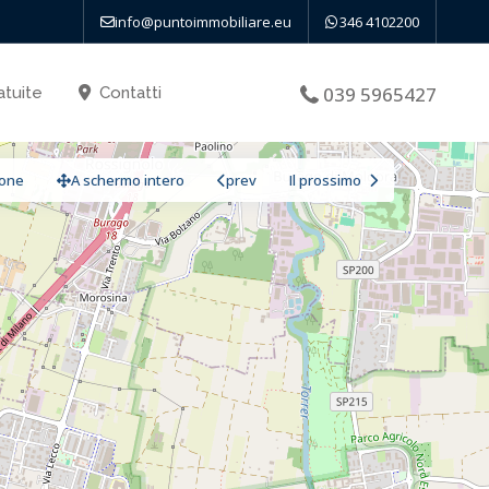
info@puntoimmobiliare.eu
346 4102200
039 5965427
atuite
Contatti
ione
A schermo intero
prev
Il prossimo