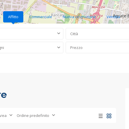
Affitto
Commerciale
Nuova costruzione
Vendita
Città
gni
Prezzo
re
Area
Ordine predefinito
Concorezzo
,
53
Concorezzo