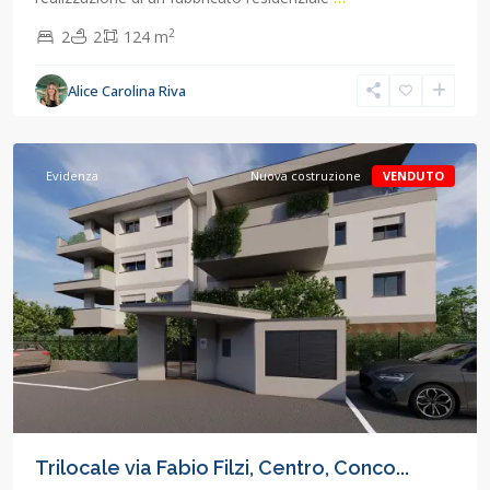
2
2
2
124 m
Alice Carolina Riva
Concorezzo
,
Concorezzo
Evidenza
Nuova costruzione
VENDUTO
Trilocale via Fabio Filzi, Centro, Conco...