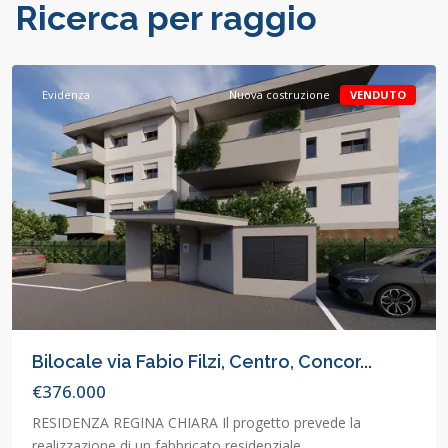
Ricerca per raggio
Concorezzo
,
Concorezzo
Evidenza
Nuova costruzione
VENDUTO
Bilocale via Fabio Filzi, Centro, Concor...
€376.000
RESIDENZA REGINA CHIARA Il progetto prevede la
realizzazione di un fabbricato residenziale
…