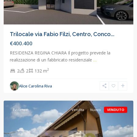
Trilocale via Fabio Filzi, Centro, Conco...
€400.400
RESIDENZA REGINA CHIARA Il progetto prevede la
realizzazione di un fabbricato residenziale
…
2
2
2
132 m
Monza
e
Alice Carolina Riva
Brianza
,
Macherio
Evidenza
Vendita
Nuovo
VENDUTO