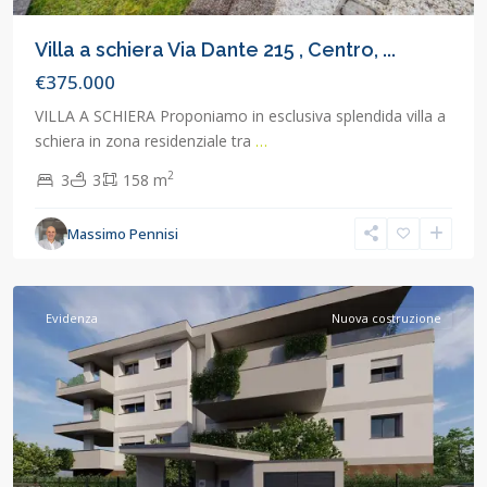
Villa a schiera Via Dante 215 , Centro, ...
€375.000
VILLA A SCHIERA Proponiamo in esclusiva splendida villa a
schiera in zona residenziale tra
…
2
3
3
158 m
Massimo Pennisi
Concorezzo
,
Concorezzo
Evidenza
Nuova costruzione