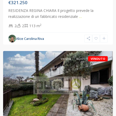
€321.250
RESIDENZA REGINA CHIARA Il progetto prevede la
realizzazione di un fabbricato residenziale
…
2
2
2
113 m
Alice Carolina Riva
Concorezzo
,
Concorezzo
Evidenza
Vendita
Nuovo
VENDUTO