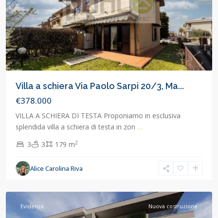
Villa a schiera Via Paolo Sarpi 20/3, Ma...
€378.000
VILLA A SCHIERA DI TESTA Proponiamo in esclusiva
splendida villa a schiera di testa in zon
…
2
3
3
179 m
Alice Carolina Riva
Concorezzo
,
Concorezzo
Evidenza
Nuova costruzione