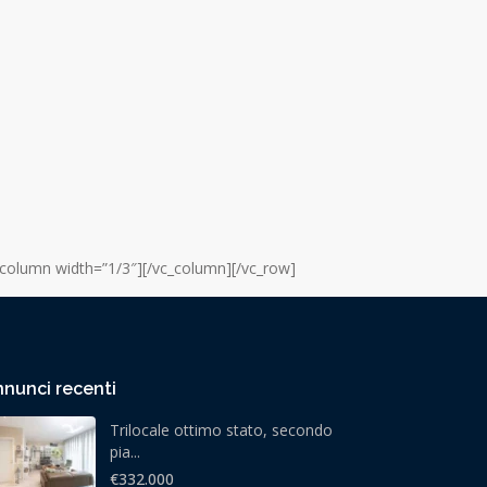
_column width=”1/3″][/vc_column][/vc_row]
nunci recenti
Trilocale ottimo stato, secondo
pia...
€332.000