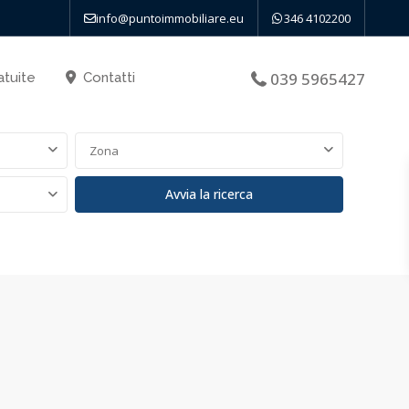
info@puntoimmobiliare.eu
346 4102200
039 5965427
atuite
Contatti
Zona