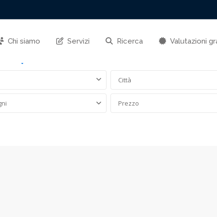
Chi siamo
Servizi
Ricerca
Valutazioni gr
Affitto
Commerciale
Nuova costruzione
Vendita
Città
gni
Prezzo