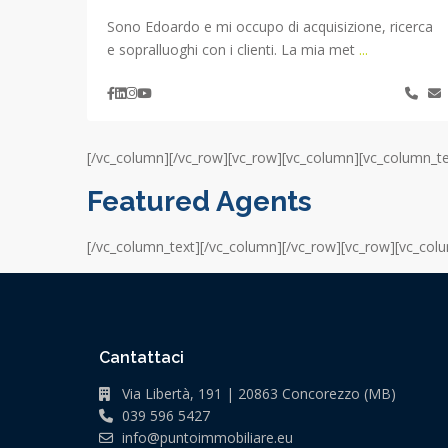
Sono Edoardo e mi occupo di acquisizione, ricerca
e sopralluoghi con i clienti. La mia met
...
[/vc_column][/vc_row][vc_row][vc_column][vc_column_te
Featured Agents
[/vc_column_text][/vc_column][/vc_row][vc_row][vc_col
Cantattaci
Via Libertà, 191 | 20863 Concorezzo (MB)
039 596 5427
info@puntoimmobiliare.eu