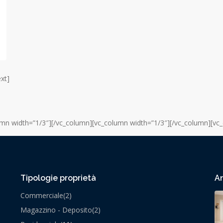
xt]
umn width=”1/3″][/vc_column][vc_column width=”1/3″][/vc_column][vc
Tipologie proprietà
An
Commerciale
(2)
Magazzino - Deposito
(2)