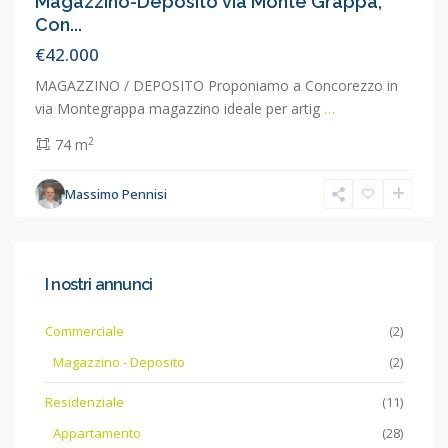
Magazzino-Deposito via Monte Grappa,
Con...
€42.000
MAGAZZINO / DEPOSITO Proponiamo a Concorezzo in
via Montegrappa magazzino ideale per artig
…
2
74 m
Massimo Pennisi
I nostri annunci
Commerciale
(2)
Magazzino - Deposito
(2)
Residenziale
(11)
Appartamento
(28)