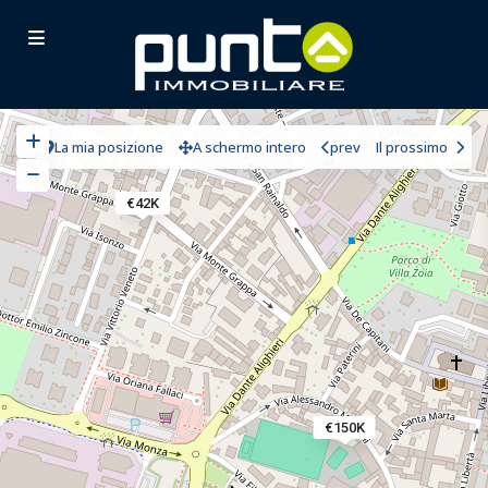
La mia posizione
A schermo intero
prev
Il prossimo
€42K
€150K