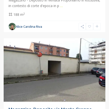
Magazzino - Deposito in Vendita Proponiamo in esclusiva,
in contesto di corte d'epoca in p
…
2
188 m
Alice Carolina Riva
Concorezzo
,
Concorezzo
Vendita