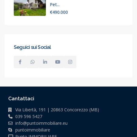
Pet...
€490.000
Seguici sui Social
Cantattaci
Via Libertà, 191 | 20863 Concorezzo (MB)
039 596 5427
info@puntoimmobiliare.eu
puntoimmobiliare
Punto IMMOBILIARE