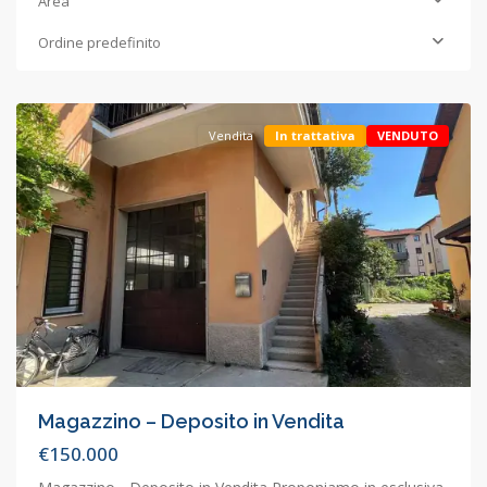
Area
Ordine predefinito
Concorezzo
,
Concorezzo
Vendita
In trattativa
VENDUTO
Magazzino – Deposito in Vendita
€150.000