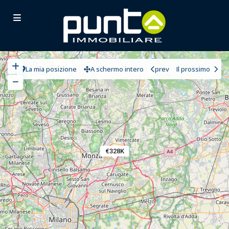
La mia posizione
A schermo intero
prev
Il prossimo
€328K