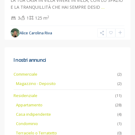
LA TUA CASA IN VILLA VIVERE IN VILLA, CON LO SPAZIO
E LA TRANQUILLITÀ CHE HAI SEMPRE DESID
…
2
3
1
125 m
Alice Carolina Riva
I nostri annunci
Commerciale
(2)
Magazzino - Deposito
(2)
Residenziale
(11)
Appartamento
(28)
Casa indipendente
(4)
Condominio
(1)
Terracielo o Terratetto
(0)