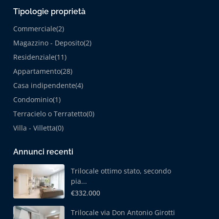
Tipologie proprietà
Commerciale
(2)
Magazzino - Deposito
(2)
Residenziale
(11)
Appartamento
(28)
Casa indipendente
(4)
Condominio
(1)
Terracielo o Terratetto
(0)
Villa - Villetta
(0)
Annunci recenti
Trilocale ottimo stato, secondo
pia...
€332.000
Trilocale via Don Antonio Girotti