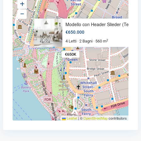
Modello con Header Slieder (Te
€650.000
2
4 Letti
2 Bagni
560 m
·
·
€650K
Leaflet
|
©
OpenStreetMap
contributors