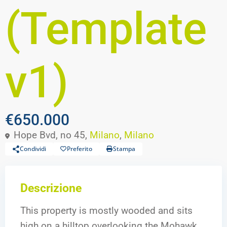
(Template
v1)
€650.000
Hope Bvd, no 45,
Milano
,
Milano
Condividi
Preferito
Stampa
Descrizione
This property is mostly wooded and sits
high on a hilltop overlooking the Mohawk