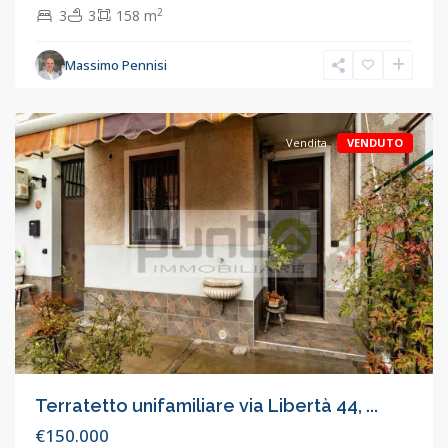
2
3
3
158 m
Massimo Pennisi
Concorezzo
,
Concorezzo
Vendita
VENDUTO
Terratetto unifamiliare via Libertà 44, ...
€150.000