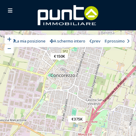
La mia posizione
A schermo intero
prev
Il prossimo
€150K
€375K