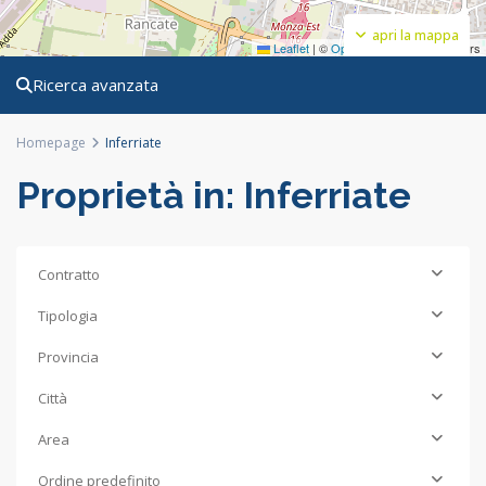
apri la mappa
Leaflet
|
©
OpenStreetMap
contributors
Ricerca avanzata
Homepage
Inferriate
Proprietà in: Inferriate
Contratto
Tipologia
Provincia
Città
Area
Ordine predefinito