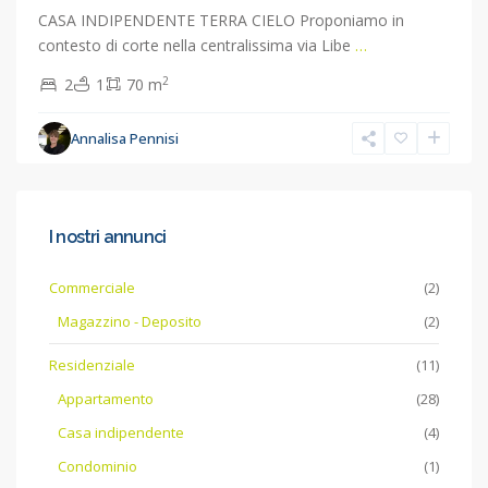
CASA INDIPENDENTE TERRA CIELO Proponiamo in
contesto di corte nella centralissima via Libe
…
2
2
1
70 m
Annalisa Pennisi
I nostri annunci
Commerciale
(2)
Magazzino - Deposito
(2)
Residenziale
(11)
Appartamento
(28)
Casa indipendente
(4)
Condominio
(1)