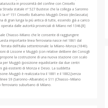
ata/uscita in prossimità del confine con Cinisello
la Strada statale nº 527 Bustese che la collega a Saronno
ali: la nº 151 Cinisello Balsamo-Muggiò-Desio (declassata)
a di gran lunga la più antica di tutte, essendo già a carico
 operata dalle autorità provinciali di Milano nel 1346.[8]
onale Chiasso-Milano che le consente di raggiungere
Questa importante linea ferroviaria nasce nel 1861 dal
rrata dell’Italia settentrionale: la Milano-Monza (1840).
oni di Lissone e Muggiò (con relative delibere dei Consigli
 propone la costruzione di una nuova stazione con scalo
da per Muggiò (posizione equidistante dai due centri
oni già esistenti di Monza e Desio. La suddetta
ssone-Muggiò è realizzata tra il 1881 e il 1882.[senza
e linee S9 (Saronno–Albairate) e S11 (Chiasso–Milano
o ferroviario suburbano di Milano.