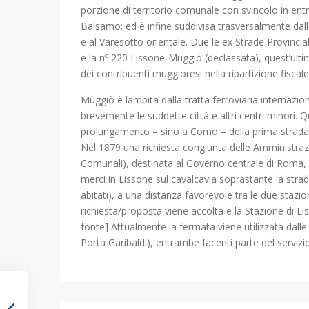
porzione di territorio comunale con svincolo in entr
Balsamo; ed è infine suddivisa trasversalmente dal
e al Varesotto orientale. Due le ex Strade Provinci
e la nº 220 Lissone-Muggiò (declassata), quest’ultim
dei contribuenti muggioresi nella ripartizione fiscale
Muggiò è lambita dalla tratta ferroviaria internazi
brevemente le suddette città e altri centri minori. 
prolungamento – sino a Como – della prima strada fe
Nel 1879 una richiesta congiunta delle Amministrazi
Comunali), destinata al Governo centrale di Roma,
merci in Lissone sul cavalcavia soprastante la stra
abitati), a una distanza favorevole tra le due stazi
richiesta/proposta viene accolta e la Stazione di Li
fonte] Attualmente la fermata viene utilizzata dall
Porta Garibaldi), entrambe facenti parte del servizi