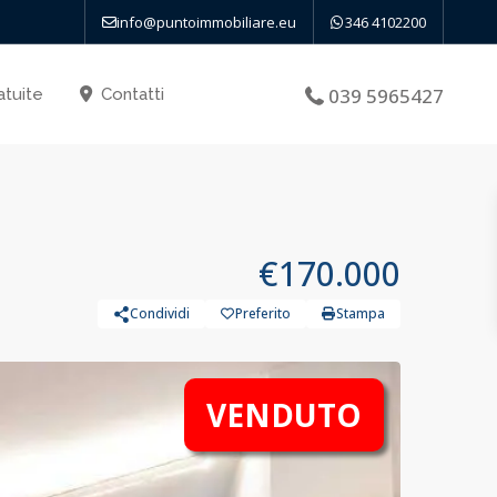
info@puntoimmobiliare.eu
346 4102200
039 5965427
atuite
Contatti
€170.000
Condividi
Preferito
Stampa
VENDUTO