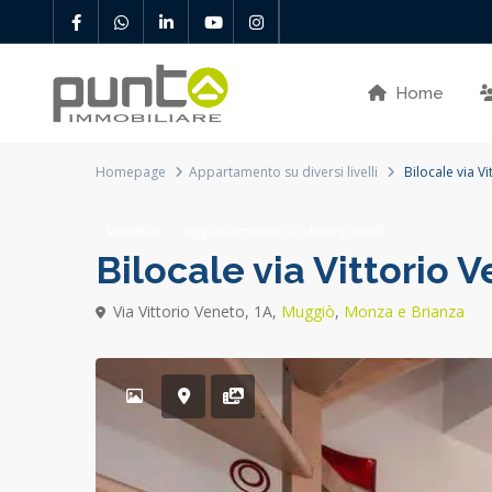
Home
Homepage
Appartamento su diversi livelli
Bilocale via V
Vendita
Appartamento su diversi livelli
Bilocale via Vittorio 
Via Vittorio Veneto, 1A,
Muggiò
,
Monza e Brianza