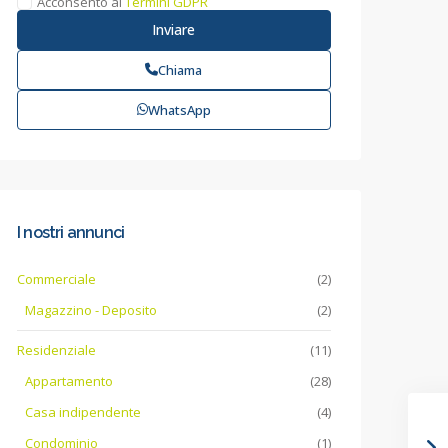
Acconsento ai
Termini GDPR
Chiama
WhatsApp
I nostri annunci
Commerciale
(2)
Magazzino - Deposito
(2)
Residenziale
(11)
Appartamento
(28)
Casa indipendente
(4)
Condominio
(1)