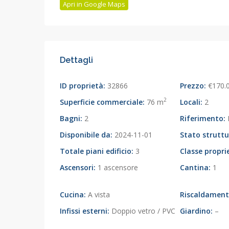
Apri in Google Maps
Dettagli
ID proprietà:
32866
Prezzo:
€170.
2
Superficie commerciale:
76 m
Locali:
2
Bagni:
2
Riferimento:
Disponibile da:
2024-11-01
Stato struttu
Totale piani edificio:
3
Classe propri
Ascensori:
1 ascensore
Cantina:
1
Cucina:
A vista
Riscaldament
Infissi esterni:
Doppio vetro / PVC
Giardino:
–