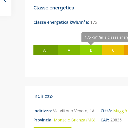
Classe energetica
Classe energetica kWh/m²a:
175
175 kWh/m²a Classe energ
A+
A
B
C
Indirizzo
Indirizzo:
Via Vittorio Veneto, 1A
Città:
Muggiò
Provincia:
Monza e Brianza (MB)
CAP:
20835