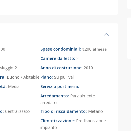
000
Spese condominiali:
€200
al mese
Camere da letto:
2
Muggio 2
Anno di costruzione:
2010
ra:
Buono / Abitabile
Piano:
Su più livelli
età:
Media
Servizio portineria:
–
Arredamento:
Parzialmente
arredato
o:
Centralizzato
Tipo di riscaldamento:
Metano
Climatizzazione:
Predisposizione
impianto