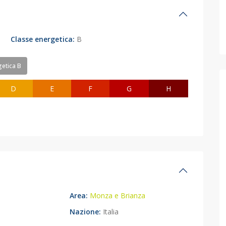
Classe energetica:
B
etica B
D
E
F
G
H
Area:
Monza e Brianza
Nazione:
Italia