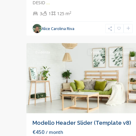
DESID
…
2
3
1
125 m
Alice Carolina Riva
Concorezzo
,
5
Concorezzo
Evidenza
Vendita
Open House
Modello Header Slider (Template v8)
€450
/ month