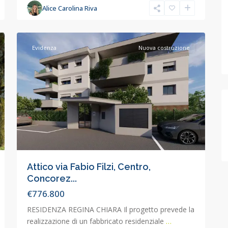
Alice Carolina Riva
Concorezzo
,
6
Concorezzo
Evidenza
Nuova costruzione
Attico via Fabio Filzi, Centro,
Concorez...
€776.800
RESIDENZA REGINA CHIARA Il progetto prevede la
realizzazione di un fabbricato residenziale
…