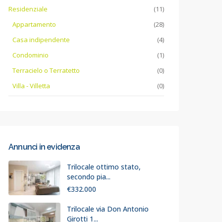
Residenziale
(11)
Appartamento
(28)
Casa indipendente
(4)
Condominio
(1)
Terracielo o Terratetto
(0)
Villa - Villetta
(0)
Annunci in evidenza
Trilocale ottimo stato,
secondo pia...
€332.000
Trilocale via Don Antonio
Girotti 1...