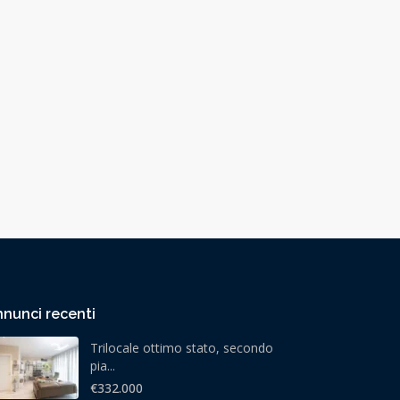
nunci recenti
Trilocale ottimo stato, secondo
pia...
€332.000