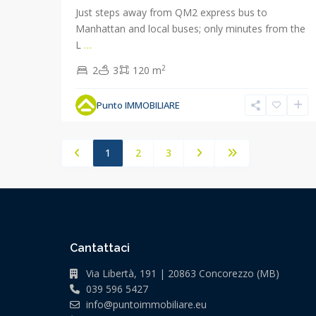
Just steps away from QM2 express bus to
Manhattan and local buses; only minutes from the
L
…
2
2
3
120 m
Punto IMMOBILIARE
1
2
3
Cantattaci
Via Libertà, 191 | 20863 Concorezzo (MB)
039 596 5427
info@puntoimmobiliare.eu