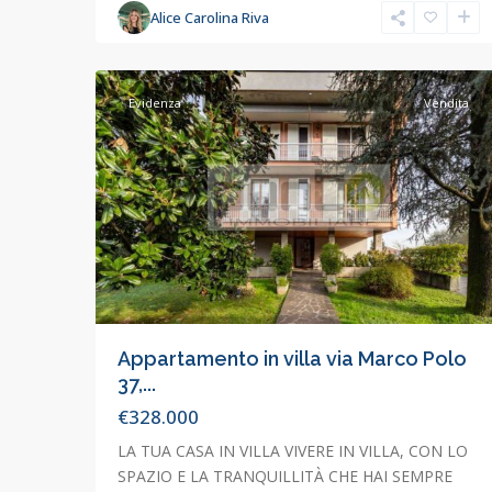
Alice Carolina Riva
Concorezzo
,
63
Concorezzo
Evidenza
Vendita
Appartamento in villa via Marco Polo
37,...
€328.000
LA TUA CASA IN VILLA VIVERE IN VILLA, CON LO
SPAZIO E LA TRANQUILLITÀ CHE HAI SEMPRE