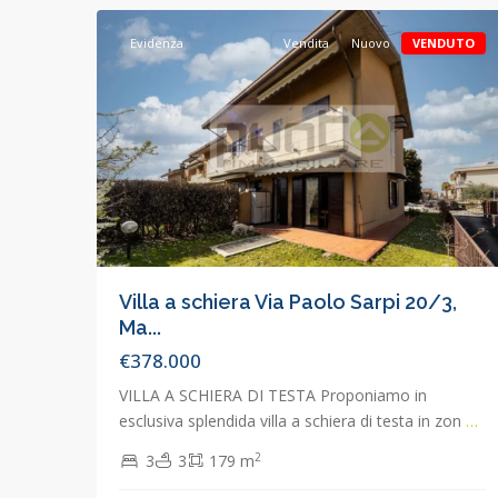
Evidenza
Vendita
Nuovo
VENDUTO
Villa a schiera Via Paolo Sarpi 20/3,
Ma...
€378.000
VILLA A SCHIERA DI TESTA Proponiamo in
esclusiva splendida villa a schiera di testa in zon
…
2
3
3
179 m