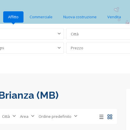
Affitto
Commerciale
Nuova costruzione
Vendita
Città
gni
Prezzo
 Brianza (MB)
Città
Area
Ordine predefinito
Concorezzo
,
6
Concorezzo