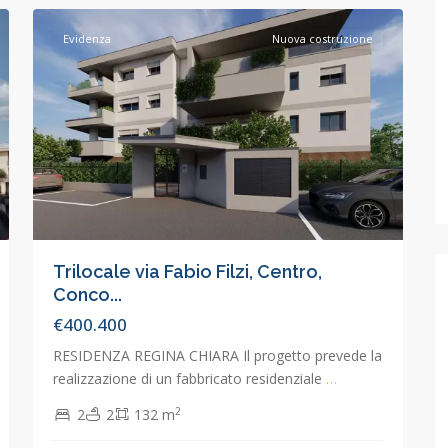
Evidenza
Nuova costruzione
Trilocale via Fabio Filzi, Centro,
Conco...
€400.400
RESIDENZA REGINA CHIARA Il progetto prevede la
realizzazione di un fabbricato residenziale
…
2
2
2
132 m