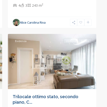
2
4
3
243 m
Alice Carolina Riva
Concorezzo
,
53
Concorezzo
Evidenza
Vendita
Nuovo
Trilocale ottimo stato, secondo
piano, C...