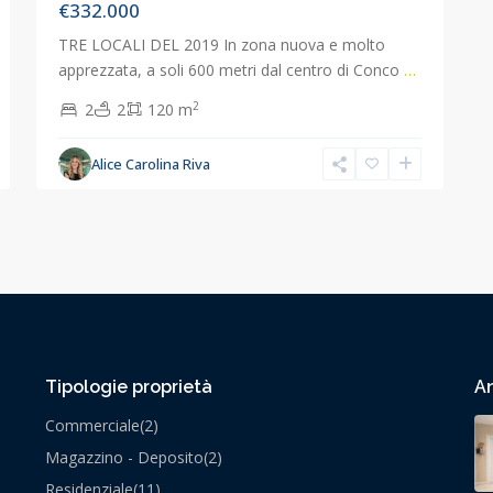
€332.000
TRE LOCALI DEL 2019 In zona nuova e molto
apprezzata, a soli 600 metri dal centro di Conco
…
2
2
2
120 m
Alice Carolina Riva
Tipologie proprietà
An
Commerciale
(2)
Magazzino - Deposito
(2)
Residenziale
(11)