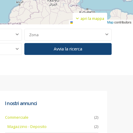
apri la mappa
Leaflet
|
©
OpenStreetMap
contributors
Zona
I nostri annunci
Commerciale
(2)
Magazzino - Deposito
(2)