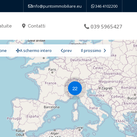
info@puntoimmobiliare.eu
346 4102200
039 5965427
atuite
Contatti
ione
A schermo intero
prev
Il prossimo
22