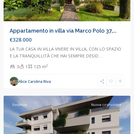
Appartamento in villa via Marco Polo 37,...
€328.000
LA TUA CASA IN VILLA VIVERE IN VILLA, CON LO SPAZIO
E LA TRANQUILLITÀ CHE HAI SEMPRE DESID
…
2
3
1
125 m
Alice Carolina Riva
Concorezzo
,
Concorezzo
Evidenza
Nuova costruzione