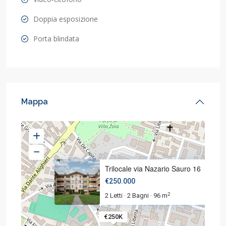
Doppia esposizione
Porta blindata
Mappa
Trilocale via Nazario Sauro 16
€250.000
2
2 Letti
2 Bagni
96 m
·
·
€250K