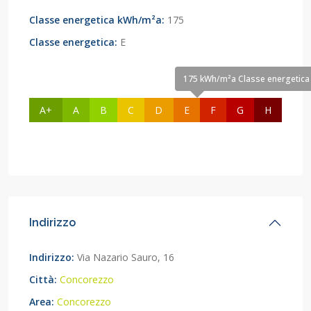
Classe energetica kWh/m²a:
175
Classe energetica:
E
175 kWh/m²a Classe energetica
A+
A
B
C
D
E
F
G
H
Indirizzo
Indirizzo:
Via Nazario Sauro, 16
Città:
Concorezzo
Area:
Concorezzo